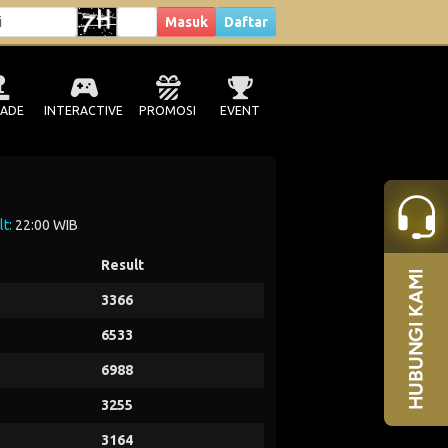
natif Resmi Minimal Deposit Murah
Selamat Datang di Majalah4D Situs 
Masuk
Daftar
ADE
INTERACTIVE
PROMOSI
EVENT
lt:
22:00 WIB
Result
3366
6533
6988
3255
3164