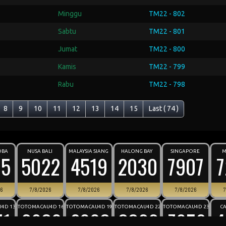
Minggu
TM22 - 802
Sabtu
TM22 - 801
Jumat
TM22 - 800
Kamis
TM22 - 799
Rabu
TM22 - 798
8
9
10
11
12
13
14
15
Last ( 74 )
OBA
NUSA BALI
MALAYSIA SIANG
HALONG BAY
SINGAPORE
M
85
5022
4519
2030
7907
7
26
7/8/2026
7/8/2026
7/8/2026
7/8/2026
7
4D 13
TOTOMACAU4D 16
TOTOMACAU4D 19
TOTOMACAU4D 22
TOTOMACAU4D 23
C
71
6930
2003
3366
7852
4