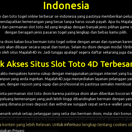
Indonesia
rah*** | Withdraw:
Rp.30,000
o dan toto togel online terbesar se-indonesia yang pastinya memberikan pelu
lai*** | Withdraw:
endapatkan kemenangan yang besar tanpa harus susah payah. Apa itu Majala
Rp.10,000
dari permainan slot toto 4d yang lengkap dengan banyak jenis pilihan game s
dengan beragam jenis pasaran togel yang lengkap dan bebas kamu pilih.
anggr***an | Withdraw:
Rp.35,000
a disini kalian bisa bermain toto togel online dengan aman dan nyaman karen
akan dibayar secara cepat dan tuntas. Selain itu disini dengan modal 10rib
harj*** | Withdraw:
Rp.45,000
leh situs Majalah4D ini. Jadi tunggu apalagi? segera daftar sekarang juga dan 
 Akses Situs Slot Toto 4D Terbesa
maya***i | Withdraw:
Rp.10,000
aktu mengakses karena cukup dengan menggunakan jaringan internet yang bag
apanpun yang anda inginkan. Majalah4D juga menyediakan layanan pelanggan y
int*** | Withdraw:
Rp.25,000
in, dengan repson yang sigap dan profesional ini pastinya semakin membu
ta permainan slot toto disini karena pastinya disini akan diberikan bocoran
rah*** | Withdraw:
Rp.40,000
i peluang kemenangan yang jauh lebih tinggi dibandingkan bermain dengan ya
 yang dimana proses deposit dan withdraw sungguh cepat serta e-wallet yang
novit***ri | Withdraw:
Rp.20,000
arik untuk setiap pelanggan yang setia dan bermain disini, mulai dari bonus
aftarkan diri anda sekarang juga dan jangan sampai kelewatan dengan tingkat 
bali*** | Withdraw:
Rp.10,000
Majalah4D
 konten yang lebih Relevan. Untuk informasi lengkap tentang cookies sil
ijakan Privasi
.