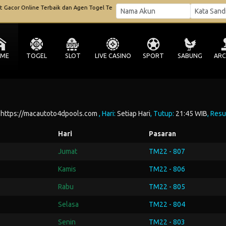
 Online Terbaik dan Agen Togel Terpercaya di Indonesia Lengkap Dengan Link Alter
ME
TOGEL
SLOT
LIVE CASINO
SPORT
SABUNG
ARC
:
https://macautoto4dpools.com
, Hari:
Setiap Hari
, Tutup:
21:45 WIB
, Resu
Hari
Pasaran
Jumat
TM22 - 807
Kamis
TM22 - 806
Rabu
TM22 - 805
Selasa
TM22 - 804
Senin
TM22 - 803