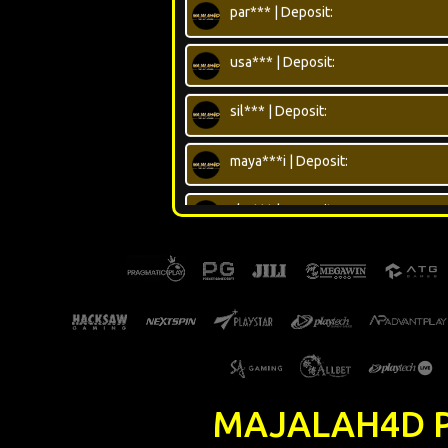
usa*** | Deposit:
sil*** | Deposit:
maya***i | Deposit:
alm*** | Deposit:
zulka***in | Deposit:
ell*** | Deposit:
int*** | Deposit:
ver*** | Deposit:
MAJALAH4D Pla
nam*** | Deposit: