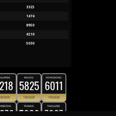
3325
1474
8950
4210
5030
ALAYSIA
MACAU
HONGKONG
218
5825
6011
/8/2026
7/8/2026
7/8/2026
AMBODIA
TAIWAN
THAILAND
372
5838
7807