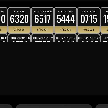
OBA
NUSA BALI
MALAYSIA SIANG
HALONG BAY
SINGAPORE
M
30
6320
6517
5444
0715
1
26
5/8/2026
5/8/2026
5/8/2026
5/8/2026
5
4D 13
TOTOMACAU4D 16
TOTOMACAU4D 19
TOTOMACAU4D 22
TOTOMACAU4D 23
C
20
4578
7777
6988
2007
5
26
5/8/2026
5/8/2026
5/8/2026
5/8/2026
5
PCSO
2884
5/8/2026