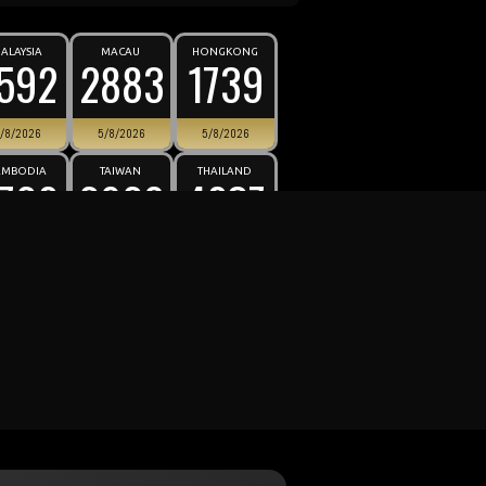
ALAYSIA
MACAU
HONGKONG
592
2883
1739
/8/2026
5/8/2026
5/8/2026
AMBODIA
TAIWAN
THAILAND
762
6960
4237
/8/2026
5/8/2026
5/8/2026