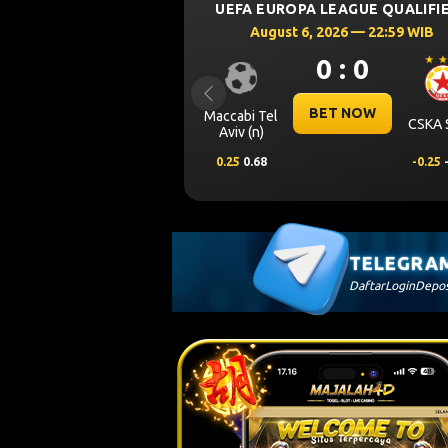
UEFA EUROPA LEAGUE QUALIFI
August 7, 2026 — 00:00 WIB
0 : 0
Previous
BET NOW
Red Bull
Pafo
Salzburg
1
0.88
-1
0
TELEGRA
Daftar
Login
Depos