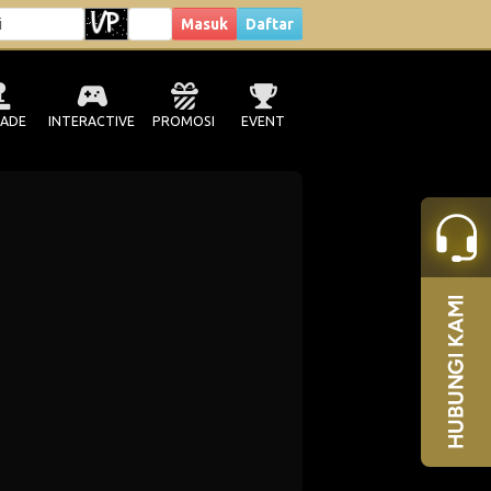
tif Resmi Minimal Deposit Murah
Selamat Datang di Majalah4D Situs S
Masuk
Daftar
ADE
INTERACTIVE
PROMOSI
EVENT