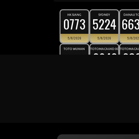
HK SIANG
SYDNEY
DANAU T
0773
5224
66
5/8/2026
5/8/2026
5/8/20
TOTO WUHAN
TOTOMACAU4D 00
TOTOMACAU
6840
63
1/1/1970
6/8/2026
5/8/20