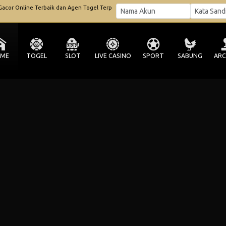
Online Terbaik dan Agen Togel Terpercaya di Indonesia Lengkap Dengan Link Alterna
ME
TOGEL
SLOT
LIVE CASINO
SPORT
SABUNG
ARC