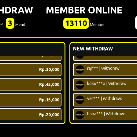
THDRAW
MEMBER ONLINE
nam*** | Withdraw:
Rp.10,000
3
13110
ta
Menit
Member
anggr***an | Withdraw:
Rp.30,000
rah*** | Withdraw:
Rp.35,000
NEW WITHDRAW
raj*** | Withdraw:
Rp.30,000
koko***u | Withdraw:
Rp.45,000
ver*** | Withdraw:
Rp.15,000
bana*** | Withdraw:
Rp.20,000
usa*** | Withdraw:
Rp.30,000
nad*** | Withdraw:
Rp.25,000