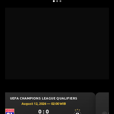
UEFA CHAMPIONS LEAGUE QUALIFIERS
August 12, 2026 — 01:30 WIB
0 : 0