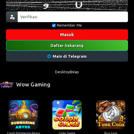
Remember Me
Masuk
Daftar Sekarang
Main di Telegram
Desktop
Wap
Wow Gaming
Crash Submarine Abyss
Color Game
Toss Coin