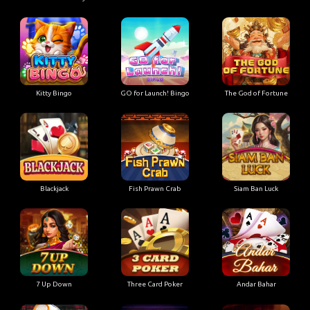
Kitty Bingo
GO for Launch! Bingo
The God of Fortune
Blackjack
Fish Prawn Crab
Siam Ban Luck
7 Up Down
Three Card Poker
Andar Bahar