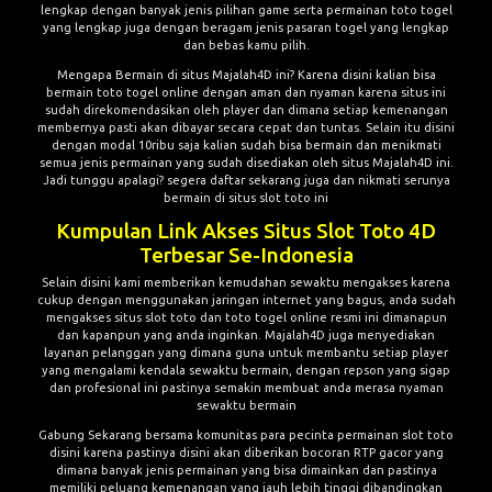
lengkap dengan banyak jenis pilihan game serta permainan toto togel
yang lengkap juga dengan beragam jenis pasaran togel yang lengkap
dan bebas kamu pilih.
Mengapa Bermain di situs Majalah4D ini? Karena disini kalian bisa
bermain toto togel online dengan aman dan nyaman karena situs ini
sudah direkomendasikan oleh player dan dimana setiap kemenangan
membernya pasti akan dibayar secara cepat dan tuntas. Selain itu disini
dengan modal 10ribu saja kalian sudah bisa bermain dan menikmati
semua jenis permainan yang sudah disediakan oleh situs Majalah4D ini.
Jadi tunggu apalagi? segera daftar sekarang juga dan nikmati serunya
bermain di situs slot toto ini
Kumpulan Link Akses Situs Slot Toto 4D
Terbesar Se-Indonesia
Selain disini kami memberikan kemudahan sewaktu mengakses karena
cukup dengan menggunakan jaringan internet yang bagus, anda sudah
mengakses situs slot toto dan toto togel online resmi ini dimanapun
dan kapanpun yang anda inginkan. Majalah4D juga menyediakan
layanan pelanggan yang dimana guna untuk membantu setiap player
yang mengalami kendala sewaktu bermain, dengan repson yang sigap
dan profesional ini pastinya semakin membuat anda merasa nyaman
sewaktu bermain
Gabung Sekarang bersama komunitas para pecinta permainan slot toto
disini karena pastinya disini akan diberikan bocoran RTP gacor yang
dimana banyak jenis permainan yang bisa dimainkan dan pastinya
memiliki peluang kemenangan yang jauh lebih tinggi dibandingkan